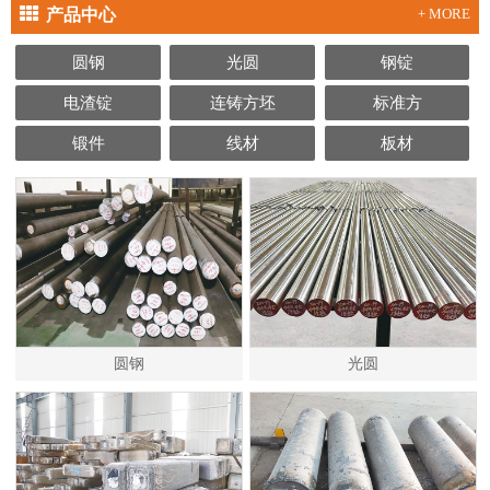
产品中心
+ MORE
圆钢
光圆
钢锭
电渣锭
连铸方坯
标准方
锻件
线材
板材
圆钢
光圆