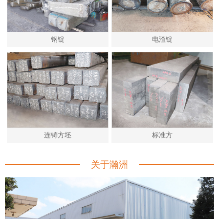
钢锭
电渣锭
连铸方坯
标准方
关于瀚洲