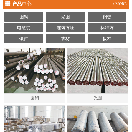
产品中心
+ MORE
圆钢
光圆
钢锭
电渣锭
连铸方坯
标准方
锻件
线材
板材
圆钢
光圆