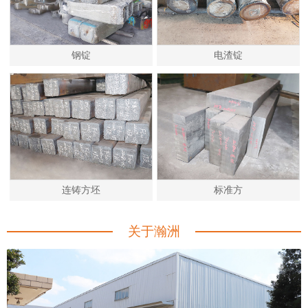
钢锭
电渣锭
连铸方坯
标准方
关于瀚洲