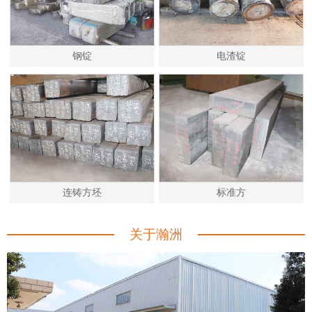
钢锭
电渣锭
连铸方坯
标准方
关于瀚洲