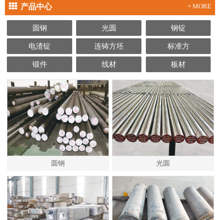
产品中心
+ MORE
圆钢
光圆
钢锭
电渣锭
连铸方坯
标准方
锻件
线材
板材
圆钢
光圆